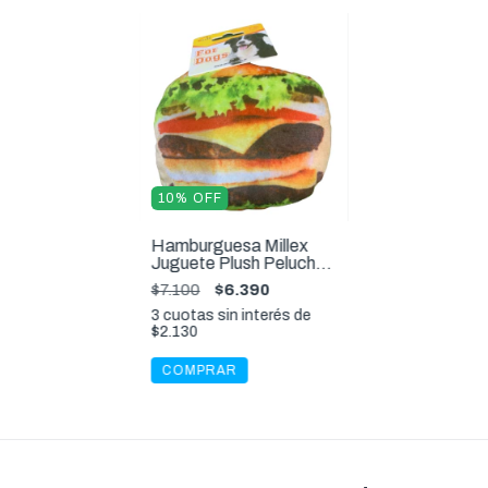
10
%
OFF
Hamburguesa Millex
Juguete Plush Peluche
con Chifle 14 Cm
$7.100
$6.390
3
cuotas sin interés de
$2.130
COMPRAR