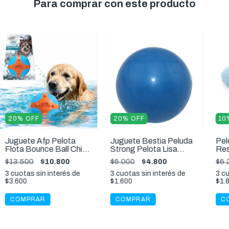
Para comprar con este producto
20
%
OFF
20
%
OFF
10
Juguete Afp Pelota
Juguete Bestia Peluda
Pel
Flota Bounce Ball Chifle
Strong Pelota Lisa
Res
Alto Rebote Perros S
Resistente S
Pet
$13.500
$10.800
$6.000
$4.800
$6.
3
cuotas sin interés de
3
cuotas sin interés de
3
cu
$3.600
$1.600
$1.
COMPRAR
COMPRAR
C