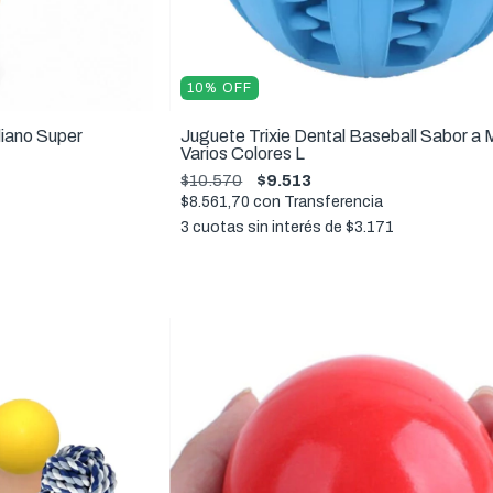
10
%
OFF
diano Super
Juguete Trixie Dental Baseball Sabor a
Varios Colores L
$10.570
$9.513
$8.561,70
con
Transferencia
3
cuotas sin interés de
$3.171