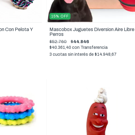
15
%
OFF
on Con Pelota Y
Mascobox Juguetes Diversion Aire Libr
Perros
$52.760
$44.846
$40.361,40
con
Transferencia
3
cuotas sin interés de
$14.948,67