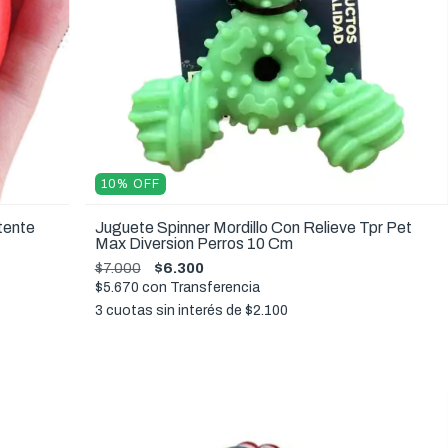
10
%
OFF
tente
Juguete Spinner Mordillo Con Relieve Tpr Pet
Max Diversion Perros 10 Cm
$7.000
$6.300
$5.670
con
Transferencia
3
cuotas sin interés de
$2.100