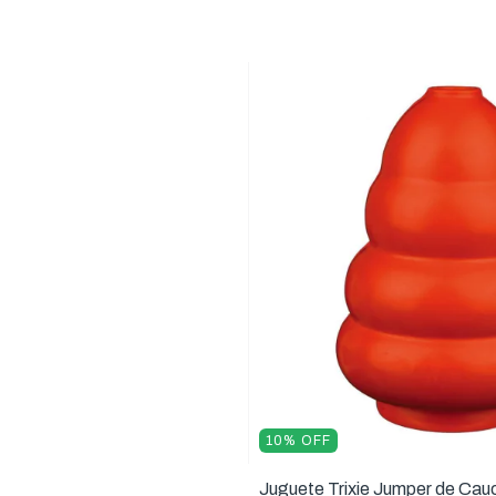
10
%
OFF
Juguete Trixie Jumper de Cau