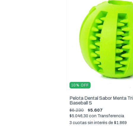
10
%
OFF
Pelota Dental Sabor Menta Tri
Baseball S
$6.230
$5.607
$5.046,30
con
Transferencia
3
cuotas sin interés de
$1.869