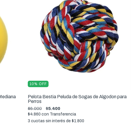
10
%
OFF
 Mediana
Pelota Bestia Peluda de Sogas de Algodon para
Perros
$6.000
$5.400
$4.860
con
Transferencia
3
cuotas sin interés de
$1.800