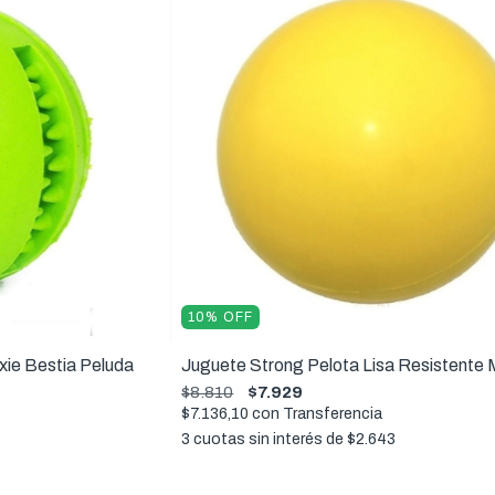
10
%
OFF
xie Bestia Peluda
Juguete Strong Pelota Lisa Resistente
$8.810
$7.929
$7.136,10
con
Transferencia
3
cuotas sin interés de
$2.643