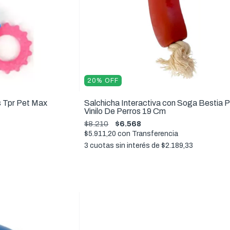
20
%
OFF
s Tpr Pet Max
Salchicha Interactiva con Soga Bestia 
Vinilo De Perros 19 Cm
$8.210
$6.568
$5.911,20
con
Transferencia
3
cuotas sin interés de
$2.189,33