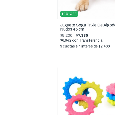
10
%
OFF
Juguete Soga Trixie De Algod
Nudos 45 cm
$8.200
$7.380
$6.642
con
Transferencia
3
cuotas sin interés de
$2.460