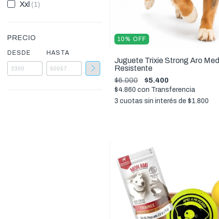
Xxl
(1)
PRECIO
10
%
OFF
DESDE
HASTA
Juguete Trixie Strong Aro Me
Resistente
$6.000
$5.400
$4.860
con
Transferencia
3
cuotas sin interés de
$1.800