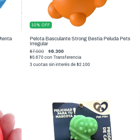
10
%
OFF
 Menta
Pelota Basculante Strong Bestia Peluda Pets
Irregular
$7.000
$6.300
$5.670
con
Transferencia
3
cuotas sin interés de
$2.100