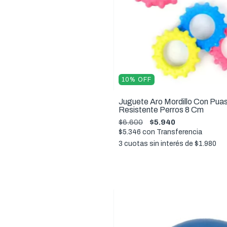
10
%
OFF
Juguete Aro Mordillo Con Pua
Resistente Perros 8 Cm
$6.600
$5.940
$5.346
con
Transferencia
3
cuotas sin interés de
$1.980