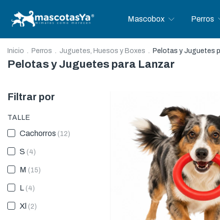
Mascobox
Perros
Inicio
.
Perros
.
Juguetes, Huesos y Boxes
.
Pelotas y Juguetes p
Pelotas y Juguetes para Lanzar
Filtrar por
TALLE
Cachorros
(12)
S
(4)
M
(15)
L
(4)
Xl
(2)