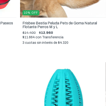
10
%
OFF
e Paseos
Frisbee Bestia Peluda Pets de Goma Natural
Flotante Perros M y L
$14.400
$12.960
$11.664
con
Transferencia
3
cuotas sin interés de
$4.320