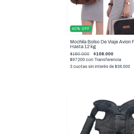
40
%
OFF
Mochila Bolso De Viaje Avion
Hasta 12 kg
$180.000
$108.000
$97.200
con
Transferencia
3
cuotas sin interés de
$36.000