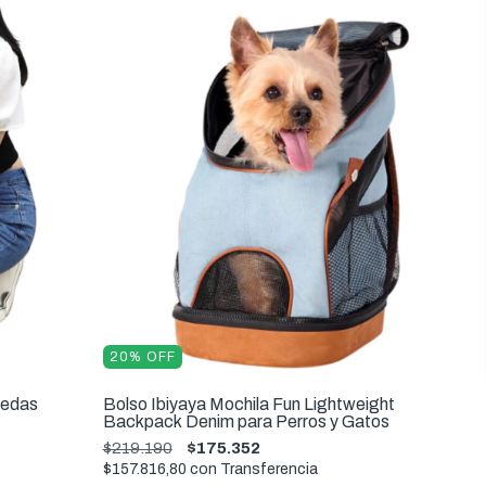
20
%
OFF
uedas
Bolso Ibiyaya Mochila Fun Lightweight
Backpack Denim para Perros y Gatos
$219.190
$175.352
$157.816,80
con
Transferencia