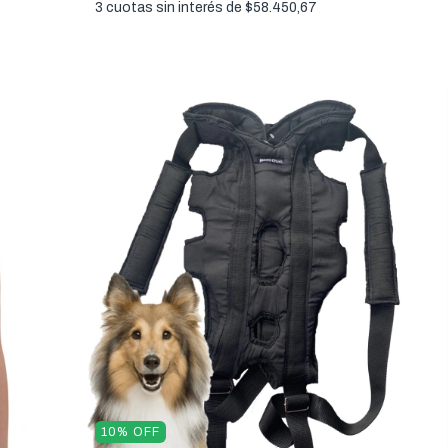
3
cuotas sin interés de
$58.450,67
10
%
OFF