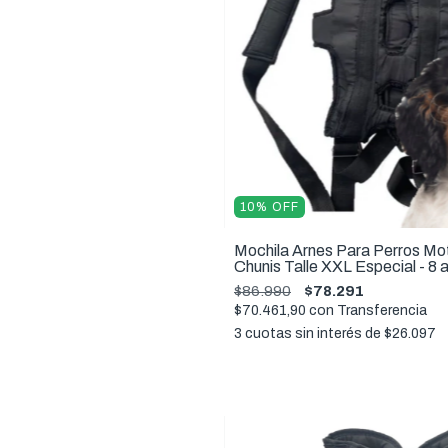
10
%
OFF
Mochila Arnes Para Perros Mot
Chunis Talle XXL Especial - 8 
$86.990
$78.291
$70.461,90
con
Transferencia
3
cuotas sin interés de
$26.097