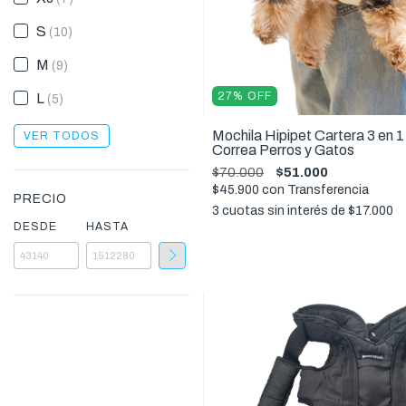
S
(10)
M
(9)
27
%
OFF
L
(5)
Mochila Hipipet Cartera 3 en 
VER TODOS
Correa Perros y Gatos
$70.000
$51.000
$45.900
con
Transferencia
PRECIO
3
cuotas sin interés de
$17.000
DESDE
HASTA