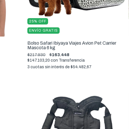
25
%
OFF
ENVÍO GRATIS
Bolso Safari Ibiyaya Viajes Avion Pet Carrier
Mascota 6 kg
$217.930
$163.448
$147.103,20
con
Transferencia
3
cuotas sin interés de
$54.482,67