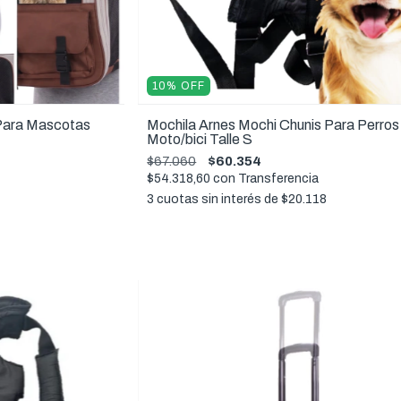
10
%
OFF
 Para Mascotas
Mochila Arnes Mochi Chunis Para Perros
Moto/bici Talle S
$67.060
$60.354
$54.318,60
con
Transferencia
3
cuotas sin interés de
$20.118