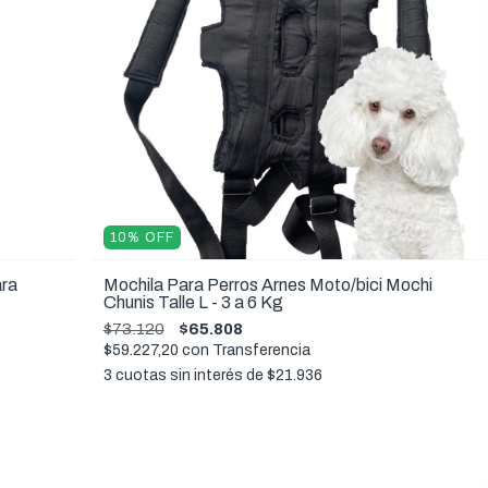
10
%
OFF
ara
Mochila Para Perros Arnes Moto/bici Mochi
Chunis Talle L - 3 a 6 Kg
$73.120
$65.808
$59.227,20
con
Transferencia
3
cuotas sin interés de
$21.936