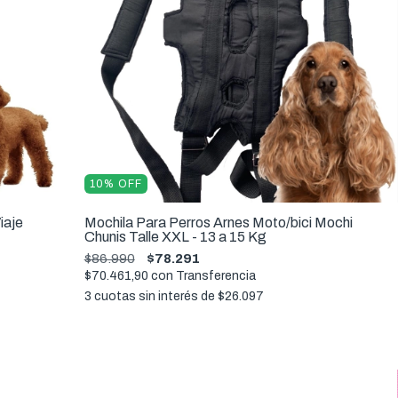
10
%
OFF
iaje
Mochila Para Perros Arnes Moto/bici Mochi
Chunis Talle XXL - 13 a 15 Kg
$86.990
$78.291
$70.461,90
con
Transferencia
3
cuotas sin interés de
$26.097