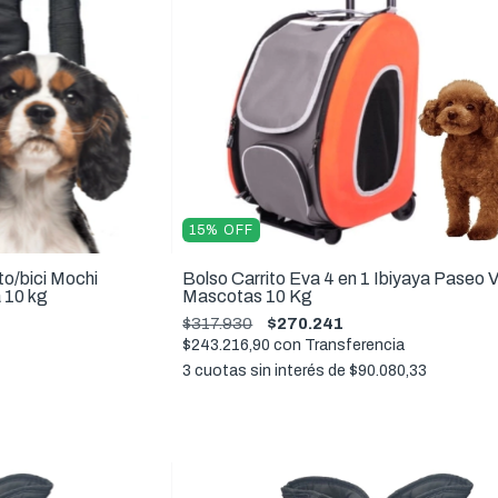
15
%
OFF
o/bici Mochi
Bolso Carrito Eva 4 en 1 Ibiyaya Paseo V
a 10 kg
Mascotas 10 Kg
$317.930
$270.241
$243.216,90
con
Transferencia
3
cuotas sin interés de
$90.080,33