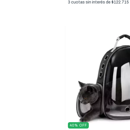
3
cuotas sin interés de
$122.715
40
%
OFF