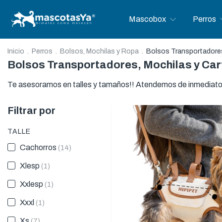
Mascobox
Perros
Inicio
.
Perros
.
Bolsos, Mochilas y Ropa
.
Bolsos Transportadores
Bolsos Transportadores, Mochilas y Car
Te asesoramos en talles y tamaños!! Atendemos de inmediat
Filtrar por
TALLE
Cachorros
(14)
Xlesp
(1)
Xxlesp
(1)
Xxxl
(1)
Xs
(7)