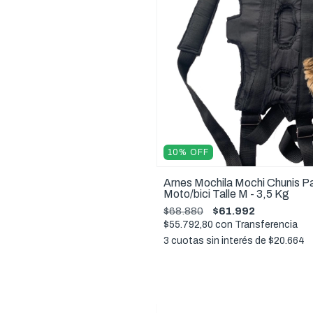
10
%
OFF
Arnes Mochila Mochi Chunis P
Moto/bici Talle M - 3,5 Kg
$68.880
$61.992
$55.792,80
con
Transferencia
3
cuotas sin interés de
$20.664