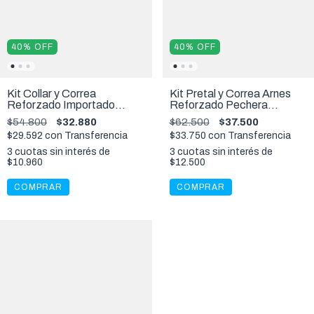
40
%
OFF
40
%
OFF
Kit Collar y Correa
Kit Pretal y Correa Arnes
Reforzado Importado
Reforzado Pechera
Animal Planet Perros XL
Importado Animal Planet
$54.800
$32.880
$62.500
$37.500
Perros XL
$29.592
con
Transferencia
$33.750
con
Transferencia
3
cuotas sin interés de
3
cuotas sin interés de
$10.960
$12.500
COMPRAR
COMPRAR