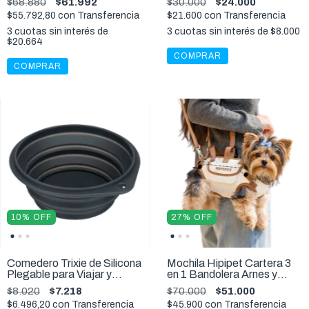
$68.880
$61.992
$30.000
$24.000
$55.792,80
con
Transferencia
$21.600
con
Transferencia
3
cuotas sin interés de
3
cuotas sin interés de
$8.000
$20.664
COMPRAR
COMPRAR
10
%
OFF
27
%
OFF
Comedero Trixie de Silicona
Mochila Hipipet Cartera 3
Plegable para Viajar y
en 1 Bandolera Arnes y
Paseos 500ml
Correa Perros y Gatos
$8.020
$7.218
$70.000
$51.000
$6.496,20
con
Transferencia
$45.900
con
Transferencia