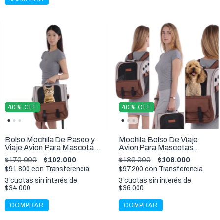
40
%
OFF
40
%
OFF
Bolso Mochila De Paseo y
Mochila Bolso De Viaje
Viaje Avion Para Mascotas
Avion Para Mascotas
Hasta 8 kg
Hasta 12 kg
$170.000
$102.000
$180.000
$108.000
$91.800
con
Transferencia
$97.200
con
Transferencia
3
cuotas sin interés de
3
cuotas sin interés de
$34.000
$36.000