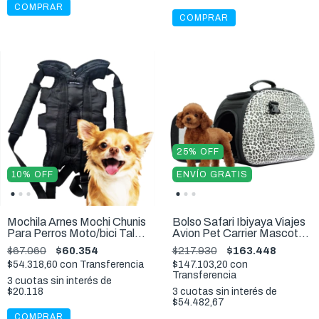
COMPRAR
COMPRAR
25
%
OFF
10
%
OFF
ENVÍO GRATIS
Mochila Arnes Mochi Chunis
Bolso Safari Ibiyaya Viajes
Para Perros Moto/bici Talle
Avion Pet Carrier Mascota
S
6 kg
$67.060
$60.354
$217.930
$163.448
$54.318,60
con
Transferencia
$147.103,20
con
Transferencia
3
cuotas sin interés de
$20.118
3
cuotas sin interés de
$54.482,67
COMPRAR