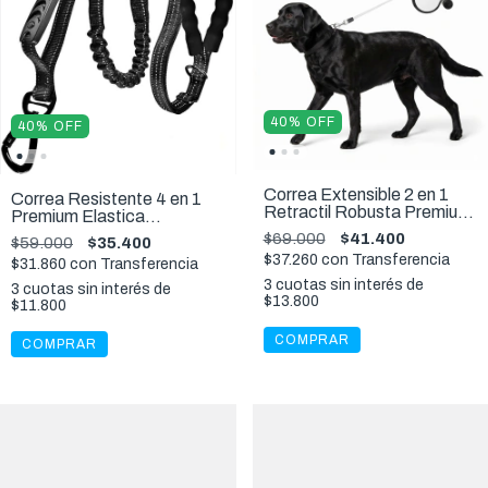
40
%
OFF
40
%
OFF
Correa Extensible 2 en 1
Correa Resistente 4 en 1
Retractil Robusta Premium
Premium Elastica
Con Portabolsitas Cinta 5
Reflectiva Acolchada Anti
$69.000
$41.400
$59.000
$35.400
Metros
Tiron Cinto De Seguridad
$37.260
con
Transferencia
$31.860
con
Transferencia
Perros
3
cuotas sin interés de
3
cuotas sin interés de
$13.800
$11.800