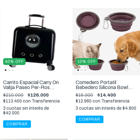
40
%
OFF
10
%
OFF
Carrito Espacial Carry On
Comedero Portatil
Valija Paseo Per-Ros
Bebedero Silicona Bowl
Mochila Coche
Ibiyaya Plegable Viajes
$210.000
$126.000
$16.000
$14.400
Mascotas
$113.400
con
Transferencia
$12.960
con
Transferencia
3
cuotas sin interés de
3
cuotas sin interés de
$4.800
$42.000
COMPRAR