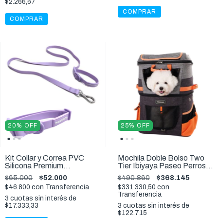
$2.266,67
COMPRAR
20
%
OFF
25
%
OFF
Kit Collar y Correa PVC
Mochila Doble Bolso Two
Silicona Premium
Tier Ibiyaya Paseo Perros
Impermeable Color Violeta
Gatos 12 Kg
$65.000
$52.000
$490.860
$368.145
S,M,L
$46.800
con
Transferencia
$331.330,50
con
Transferencia
3
cuotas sin interés de
$17.333,33
3
cuotas sin interés de
$122.715