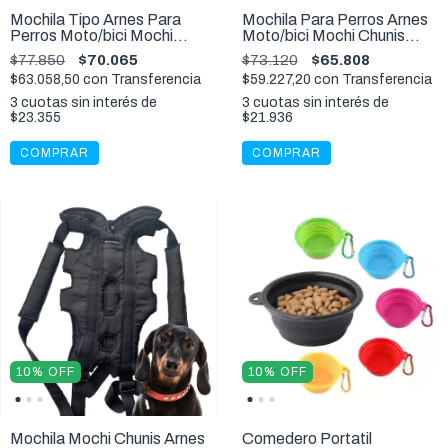
Mochila Tipo Arnes Para
Mochila Para Perros Arnes
Perros Moto/bici Mochi
Moto/bici Mochi Chunis
Chunis Talle XL - 8 a 12 Kg
Talle L - 3 a 6 Kg
$77.850
$70.065
$73.120
$65.808
$63.058,50
con
Transferencia
$59.227,20
con
Transferencia
3
cuotas sin interés de
3
cuotas sin interés de
$23.355
$21.936
COMPRAR
COMPRAR
10
%
OFF
10
%
OFF
Mochila Mochi Chunis Arnes
Comedero Portatil