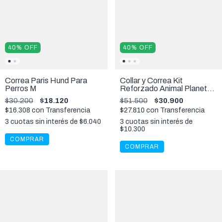
40
%
OFF
40
%
OFF
Correa Paris Hund Para
Collar y Correa Kit
Perros M
Reforzado Animal Planet
Importado Perros L
$30.200
$18.120
$51.500
$30.900
$16.308
con
Transferencia
$27.810
con
Transferencia
3
cuotas sin interés de
$6.040
3
cuotas sin interés de
$10.300
COMPRAR
COMPRAR