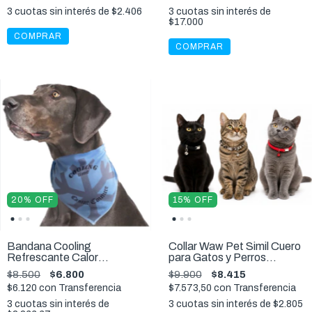
3
cuotas sin interés de
$2.406
3
cuotas sin interés de
$17.000
COMPRAR
20
%
OFF
15
%
OFF
Bandana Cooling
Collar Waw Pet Simil Cuero
Refrescante Calor
para Gatos y Perros
Enfriador Verano
Peque_os
$8.500
$6.800
$9.900
$8.415
$6.120
con
Transferencia
$7.573,50
con
Transferencia
3
cuotas sin interés de
3
cuotas sin interés de
$2.805