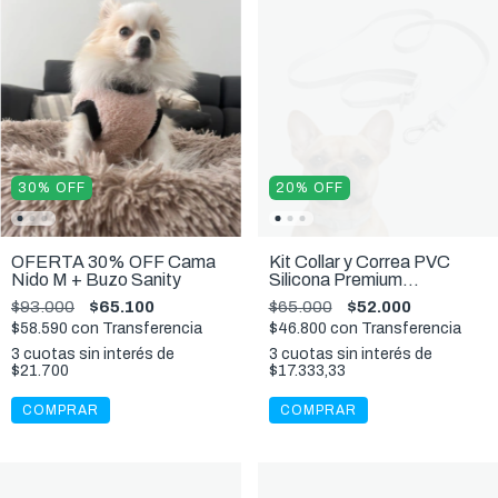
30
%
OFF
20
%
OFF
OFERTA 30% OFF Cama
Kit Collar y Correa PVC
Nido M + Buzo Sanity
Silicona Premium
Impermeable Gris S,M,L
$93.000
$65.100
$65.000
$52.000
$58.590
con
Transferencia
$46.800
con
Transferencia
3
cuotas sin interés de
3
cuotas sin interés de
$21.700
$17.333,33
COMPRAR
COMPRAR