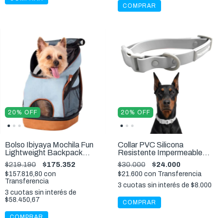
COMPRAR
20
%
OFF
20
%
OFF
Bolso Ibiyaya Mochila Fun
Collar PVC Silicona
Lightweight Backpack
Resistente Impermeable
Denim para Perros y Gatos
Premium Gris S,M,L
$219.190
$175.352
$30.000
$24.000
$157.816,80
con
$21.600
con
Transferencia
Transferencia
3
cuotas sin interés de
$8.000
3
cuotas sin interés de
$58.450,67
COMPRAR
COMPRAR