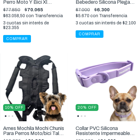
Perro Moto Y Bici Xl
Bebedero Silicona Plegable
Especial 5,5 A 8kl
Viajes Mascotas
$77.850
$70.065
$7.000
$6.300
$63.058,50
con
Transferencia
$5.670
con
Transferencia
3
cuotas sin interés de
3
cuotas sin interés de
$2.100
$23.355
COMPRAR
10
%
OFF
20
%
OFF
Arnes Mochila Mochi Chunis
Collar PVC Silicona
Para Perros Moto/bici Talle
Resistente Impermeable
M - 3,5 Kg
Premium Violeta S,M,L