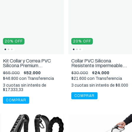
20
%
OFF
20
%
OFF
Kit Collar y Correa PVC
Collar PVC Silicona
Silicona Premium
Resistente Impermeable
Impermeable Azul, S,M,L
Premium Azul S,M,L
$65.000
$52.000
$30.000
$24.000
$46.800
con
Transferencia
$21.600
con
Transferencia
3
cuotas sin interés de
3
cuotas sin interés de
$8.000
$17.333,33
COMPRAR
COMPRAR