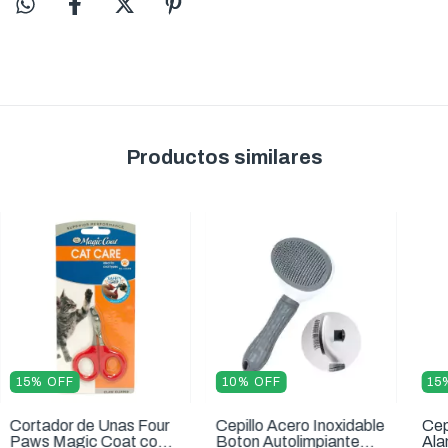
Productos similares
15
%
OFF
10
%
OFF
15
Cortador de Unas Four
Cepillo Acero Inoxidable
Cep
Paws Magic Coat con
Boton Autolimpiante
Ala