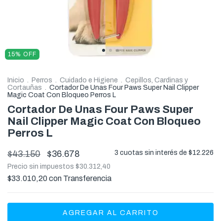
15
%
OFF
Inicio
.
Perros
.
Cuidado e Higiene
.
Cepillos, Cardinas y
Cortauñas
.
Cortador De Unas Four Paws Super Nail Clipper
Magic Coat Con Bloqueo Perros L
Cortador De Unas Four Paws Super
Nail Clipper Magic Coat Con Bloqueo
Perros L
$43.150
$36.678
3
cuotas sin interés de
$12.226
Precio sin impuestos
$30.312,40
$33.010,20
con
Transferencia