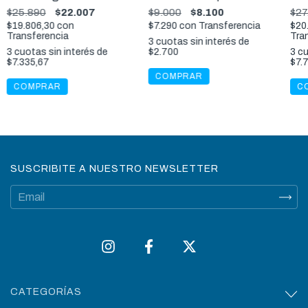
Controlador de Corte
Saca Nudos Para
Mag
$25.890
$22.007
$9.000
$8.100
$27
Perros
$19.806,30
con
$7.290
con
Transferencia
$20
Transferencia
Tra
3
cuotas sin interés de
3
cuotas sin interés de
$2.700
3
cu
$7.335,67
$7.
SUSCRIBITE A NUESTRO NEWSLETTER
CATEGORÍAS