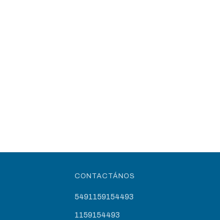
CONTACTÁNOS
5491159154493
1159154493