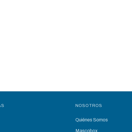
AS
NOSOTROS
Quiénes Somos
Mascobox