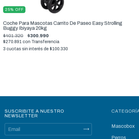
25
%
OFF
Coche Para Mascotas Carrito De Paseo Easy Strolling
Buggy Ibiyaya 20kg
$401.320
$300.990
$270.891
con
Transferencia
3
cuotas sin interés de
$100.330
SUSCRIBITE A NUESTRO
CATEGORÍ
NEWSLETTER
Mascobox
Perros