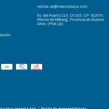
ventas.ar@mascotasya.com
Av. del Puerto 215, Of 203. CP: B1670.
Rincón de Milberg, Provincia de Buenos
Aires. (Pick Up)
lución
 reclamos
ingresá acá.
/
Botón de arrepentimiento