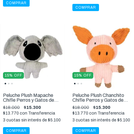
15
%
OFF
15
%
OFF
Peluche Plush Mapache
Peluche Plush Chanchito
Chifle Perros y Gatos de
Chifle Perros y Gatos de
todos los tamaños
todos los tamaños
$18.000
$15.300
$18.000
$15.300
$13.770
con
Transferencia
$13.770
con
Transferencia
3
cuotas sin interés de
$5.100
3
cuotas sin interés de
$5.100