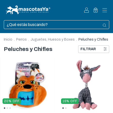
0
Inicio
.
Perros
.
Juguetes, Huesos y Boxes
.
Peluches y Chifles
Peluches y Chifles
FILTRAR
20
%
OFF
15
%
OFF