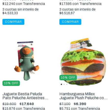
$12.240
con
Transferencia
$17.595
con
Transferencia
3
cuotas sin interés de
3
cuotas sin interés de
$4.533,33
$6.516,67
COMPRAR
10
%
OFF
10
%
OFF
Juguete Bestia Peluda
Hamburguesa Millex
Pato Peluche Antiestres
Juguete Plush Peluche con
Premium Para Perros 24 cm
Chifle 14 Cm
$19.600
$17.640
$7.100
$6.390
$15.876
con
Transferencia
$5.751
con
Transferencia