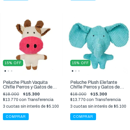
15
%
OFF
15
%
OFF
Peluche Plush Vaquita
Peluche Plush Elefante
Chifle Perros y Gatos de
Chifle Perros y Gatos de
todos los tamaños
todos los tamaños
$18.000
$15.300
$18.000
$15.300
$13.770
con
Transferencia
$13.770
con
Transferencia
3
cuotas sin interés de
$5.100
3
cuotas sin interés de
$5.100