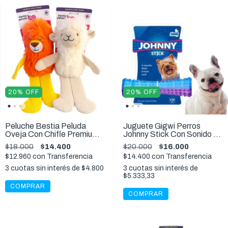
20
%
OFF
20
%
OFF
Peluche Bestia Peluda
Juguete Gigwi Perros
Oveja Con Chifle Premium
Johnny Stick Con Sonido Y
Perros Senior Juguete
Caucho Resistente
$18.000
$14.400
$20.000
$16.000
$12.960
con
Transferencia
$14.400
con
Transferencia
3
cuotas sin interés de
$4.800
3
cuotas sin interés de
$5.333,33