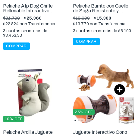
Peluche Afp Dog Chifle
Peluche Burrito con Cuello
Rellenable Interactivo
de Soga Resistente y
Perros M
Chifle Perros y Gatos
$31.700
$25.360
$18.000
$15.300
$22.824
con
Transferencia
$13.770
con
Transferencia
3
cuotas sin interés de
3
cuotas sin interés de
$5.100
$8.453,33
COMPRAR
25
%
OFF
10
%
OFF
Peluche Ardilla Juguete
​​Juguete Interactivo Cono