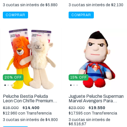
3
cuotas sin interés de
$5.880
3
cuotas sin interés de
$2.130
COMPRAR
COMPRAR
20
%
OFF
15
%
OFF
Peluche Bestia Peluda
Juguete Peluche Superman
Leon Con Chifle Premium
Marvel Avengers Para
Perros Senior Juguete
Perros
$18.000
$14.400
$23.000
$19.550
$12.960
con
Transferencia
$17.595
con
Transferencia
3
cuotas sin interés de
$4.800
3
cuotas sin interés de
$6.516,67