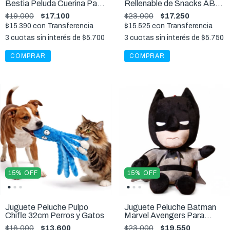
Bestia Peluda Cuerina Para
Rellenable de Snacks ABS
Mascotas 16 cm
Perros y Gatos
$19.000
$17.100
$23.000
$17.250
$15.390
con
Transferencia
$15.525
con
Transferencia
3
cuotas sin interés de
$5.700
3
cuotas sin interés de
$5.750
COMPRAR
15
%
OFF
15
%
OFF
Juguete Peluche Pulpo
Juguete Peluche Batman
Chifle 32cm Perros y Gatos
Marvel Avengers Para
Perros
$16.000
$13.600
$23.000
$19.550