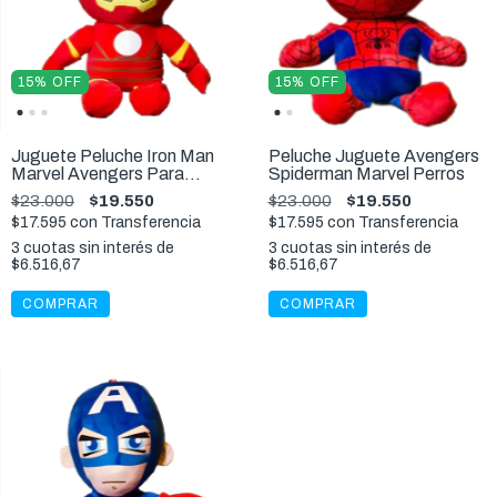
15
%
OFF
15
%
OFF
Juguete Peluche Iron Man
Peluche Juguete Avengers
Marvel Avengers Para
Spiderman Marvel Perros
Perros
$23.000
$19.550
$23.000
$19.550
$17.595
con
Transferencia
$17.595
con
Transferencia
3
cuotas sin interés de
3
cuotas sin interés de
$6.516,67
$6.516,67