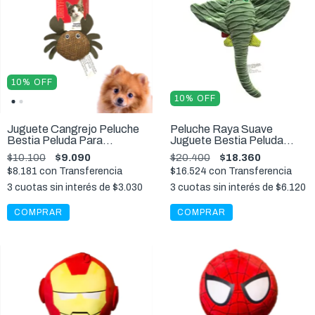
10
%
OFF
10
%
OFF
Juguete Cangrejo Peluche
Peluche Raya Suave
Bestia Peluda Para
Juguete Bestia Peluda
Mascotas 10 cm
Perros 36 CM
$10.100
$9.090
$20.400
$18.360
$8.181
con
Transferencia
$16.524
con
Transferencia
3
cuotas sin interés de
$3.030
3
cuotas sin interés de
$6.120
COMPRAR
COMPRAR