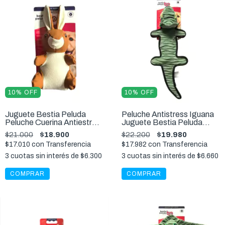
10
%
OFF
10
%
OFF
Juguete Bestia Peluda
Peluche Antistress Iguana
Peluche Cuerina Antiestres
Juguete Bestia Peluda
Conejo Para Mascotas 22
Perros 45 Cm
$21.000
$18.900
$22.200
$19.980
cm
$17.010
con
Transferencia
$17.982
con
Transferencia
3
cuotas sin interés de
$6.300
3
cuotas sin interés de
$6.660
COMPRAR
COMPRAR